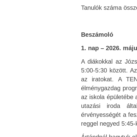
Tanulók száma össz
Beszámoló
1. nap – 2026. máju
A diákokkal az Józse
5:00-5:30 között. A
az iratokat. A TE
élménygazdag progr
az iskola épületébe
utazási iroda ált
érvényességét a fes
reggel negyed 5:45-