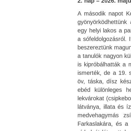
2. nap – 2026. máju
A második napot Kor
gyönyörködhettünk 
egy helyi lakos a pa
a sófeldolgozásról. 
beszereztünk magunk
a tanulók nagyon kü
is kipróbálhatták a
ismerték, de a 19. 
öv, táska, dísz kés
ebéd különleges he
lekvárokat (csipkebo
látványa, illata és
medvehagymás zsír
Farkaslakára, és a