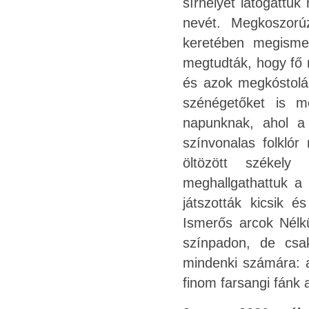
sírhelyét látogattu
nevét. Megkoszorú
keretében megisme
megtudták, hogy fő m
és azok megkóstolás
szénégetőket is me
napunknak, ahol a 
színvonalas folklór
öltözött székely
meghallgathattuk a 
játszották kicsik 
Ismerős arcok Nélk
színpadon, de csa
mindenki számára: 
finom farsangi fánk 