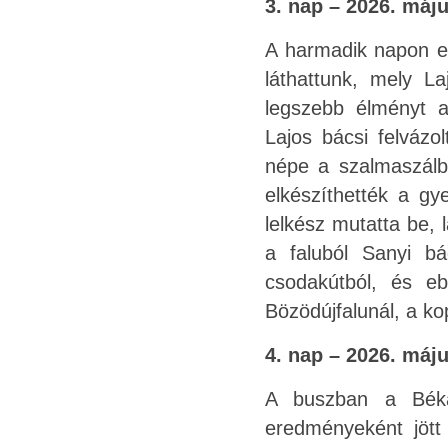
3. nap – 2026. máju
A harmadik napon el
láthattunk, mely L
legszebb élményt 
Lajos bácsi felvázo
népe a szalmaszálb
elkészíthették a gy
lelkész mutatta be, 
a faluból Sanyi bá
csodakútból, és e
Bözödújfalunál, a k
4. nap – 2026. máju
A buszban a Békás
eredményeként jött