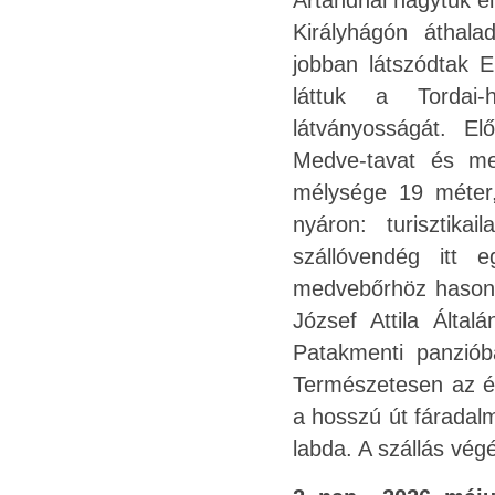
Ártándnál hagytuk e
Királyhágón áthala
jobban látszódtak E
láttuk a Tordai-
látványosságát. El
Medve-tavat és meg
mélysége 19 méter,
nyáron: turisztik
szállóvendég itt e
medvebőrhöz hasonló
József Attila Által
Patakmenti panziób
Természetesen az étk
a hosszú út fáradalm
labda. A szállás vég