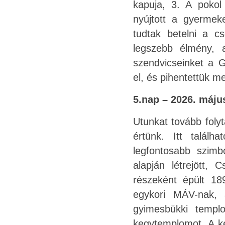
kapuja, 3. A pokol
nyújtott a gyermek
tudtak betelni a c
legszebb élmény, 
szendvicseinket a G
el, és pihentettük m
5.nap – 2026. máju
Utunkat tovább foly
értünk. Itt talál
legfontosabb szim
alapján létrejött,
részeként épült 18
egykori MÁV-nak, 
gyimesbükki temp
kegytemplomot. A ke