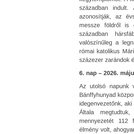
században indult.
azonosítják, az év
messze földről is 
században hársfá
valószínűleg a leg
római katolikus Már
százezer zarándok é
6. nap – 2026. máju
Az utolsó napunk v
Bánffyhunyad központ
idegenvezetőnk, aki 
Általa megtudtuk
mennyezetét 112 fa
élmény volt, ahogyan