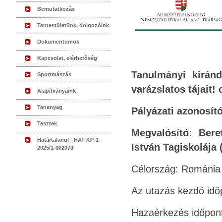
Bemutatkozás
Tantestületünk, dolgozóink
Dokumentumok
Kapcsolat, elérhetőség
Tanulmányi kiránd
Sportmászás
varázslatos tájait!
Alapítványaink
Tananyag
Pályázati azonosít
Tesztek
Megvalósító: Beret
Határtalanul - HAT-KP-1-
István Tagiskolája 
2025/1-002070
Célország: Románia
Az utazás kezdő idő
Hazaérkezés időpont