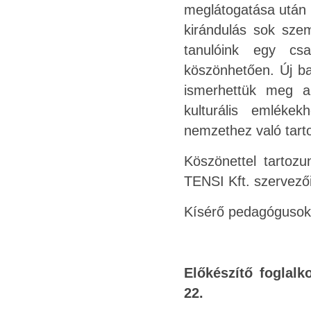
meglátogatása után t
kirándulás sok szem
tanulóink egy cs
köszönhetően. Új ba
ismerhettük meg a 
kulturális emlékek
nemzethez való tart
Köszönettel tartozu
TENSI Kft. szervezői
Kísérő pedagógusok:
Előkészítő foglalk
22.