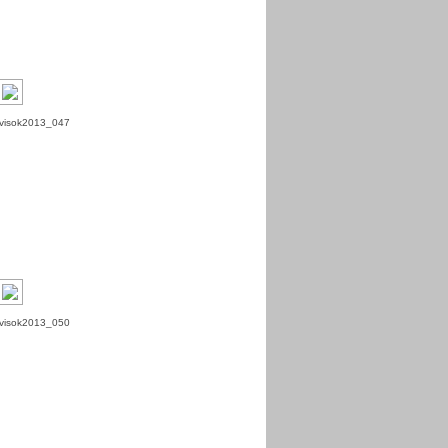
visok2013_047
visok2013_050