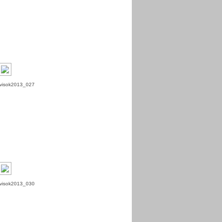
visok2013_027
visok2013_030