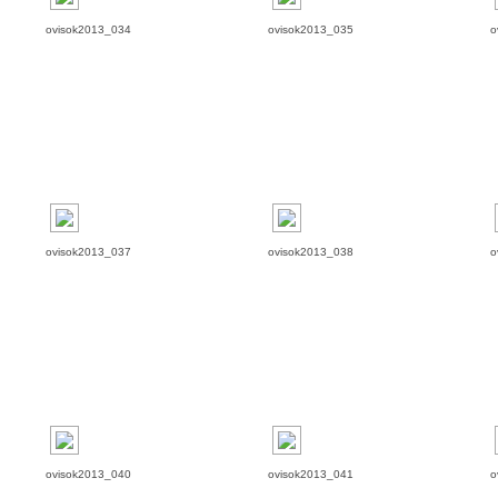
ovisok2013_034
ovisok2013_035
o
ovisok2013_037
ovisok2013_038
o
ovisok2013_040
ovisok2013_041
o