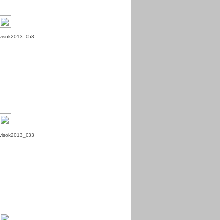
visok2013_053
visok2013_033