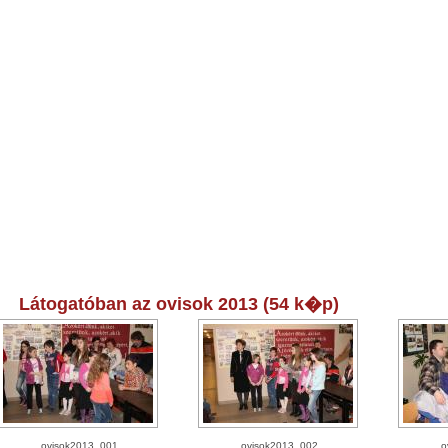
Látogatóban az ovisok 2013 (54 k�p)
ovisok2013_001
ovisok2013_002
o