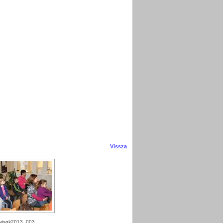
Vissza
visok2013_003