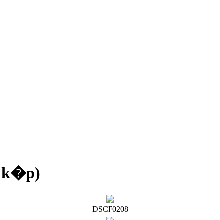
4 k�p)
DSCF0208