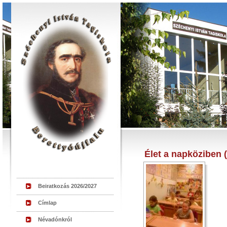
Élet a napköziben 
Beiratkozás 2026/2027
Címlap
Névadónkról