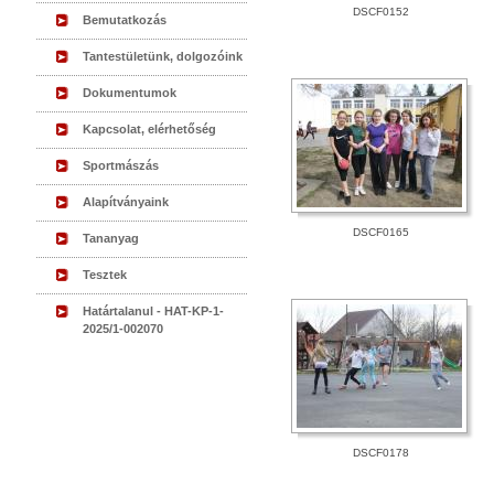
DSCF0152
Bemutatkozás
Tantestületünk, dolgozóink
Dokumentumok
Kapcsolat, elérhetőség
Sportmászás
Alapítványaink
DSCF0165
Tananyag
Tesztek
Határtalanul - HAT-KP-1-
2025/1-002070
DSCF0178