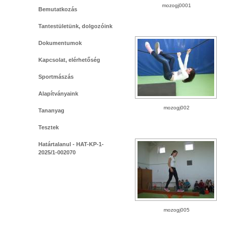
mozogj0001
Bemutatkozás
Tantestületünk, dolgozóink
Dokumentumok
Kapcsolat, elérhetőség
Sportmászás
Alapítványaink
mozogj002
Tananyag
Tesztek
Határtalanul - HAT-KP-1-
2025/1-002070
mozogj005